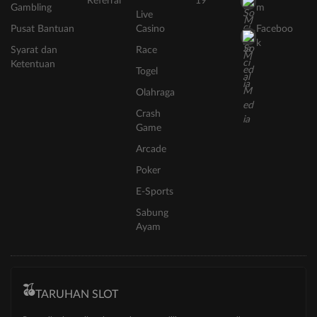
Referral
19
Gambling
m
Live
Pusat Bantuan
Casino
Faceboo
k
Syarat dan
Race
Ketentuan
Togel
Olahraga
Crash
Game
Arcade
Poker
E-Sports
Sabung
Ayam
TARUHAN SLOT