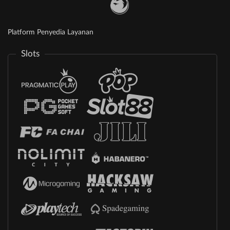
Platform Penyedia Layanan
Slots