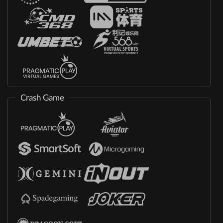
Crash Game