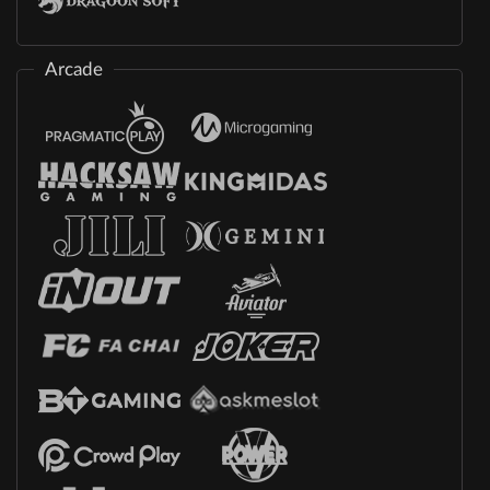
Arcade