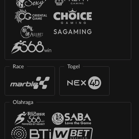
Race
Togel
Olahraga