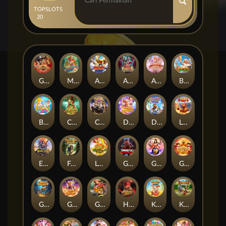
TOP
SLOTS
20
Gladiators
Mermaid's Treasure
Adventures Of Caramelo
Amazing Circus
Aphrodite - Goddess of Love
Bierfest Delight
Bikini Babes
Chasing Leprechaun Coins
Countdown to Fortune
Dragon Wonder
Ducky Spin
Legendary El Toro
Empress of the Black Seas
Forbidden Island
Longevity dragon(Fulong)
Gangster's Paradise
Gates Of Kunlun
God of Fortune
Gold Seekers
Golden Gallop
Golden Hatch
Heavenly Sage
Kawaii Neko
Kung Fu Warrior