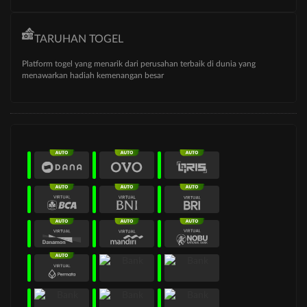
TARUHAN TOGEL
Platform togel yang menarik dari perusahan terbaik di dunia yang
menawarkan hadiah kemenangan besar