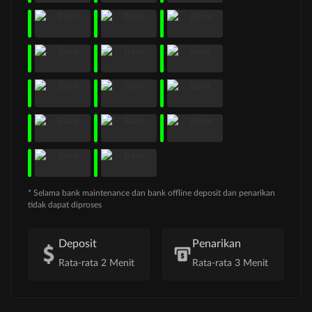
* Selama bank maintenance dan bank offline deposit dan penarikan
tidak dapat diproses
Deposit
Penarikan
Rata-rata 2 Menit
Rata-rata 3 Menit