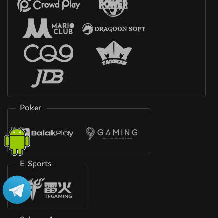
Poker
E-Sports