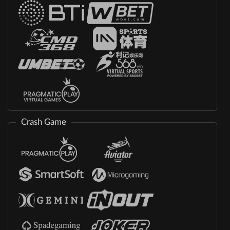
Crash Game