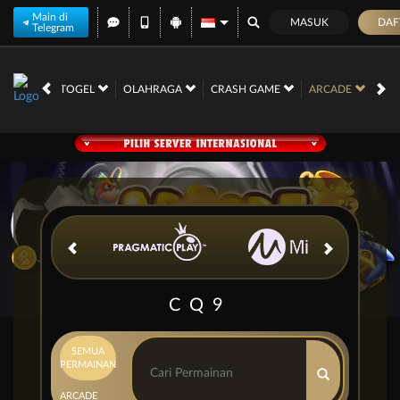
Main di
MASUK
DAF
Telegram
RACE
TOGEL
OLAHRAGA
CRASH GAME
ARCADE
PO
CQ9
SEMUA
PERMAINAN
ARCADE