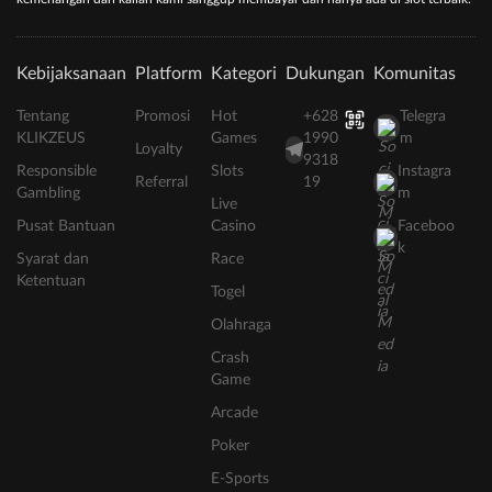
Kebijaksanaan
Platform
Kategori
Dukungan
Komunitas
Tentang
Promosi
Hot
+628
Telegra
KLIKZEUS
Games
1990
m
Loyalty
9318
Responsible
Slots
Instagra
Referral
19
Gambling
m
Live
Pusat Bantuan
Casino
Faceboo
k
Syarat dan
Race
Ketentuan
Togel
Olahraga
Crash
Game
Arcade
Poker
E-Sports