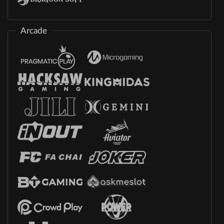
Arcade